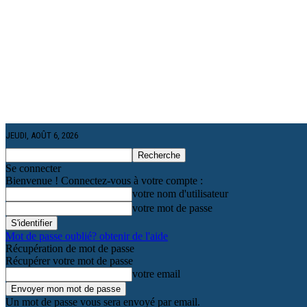
JEUDI, AOÛT 6, 2026
Se connecter
Bienvenue ! Connectez-vous à votre compte :
votre nom d'utilisateur
votre mot de passe
Mot de passe oublié? obtenir de l'aide
Récupération de mot de passe
Récupérer votre mot de passe
votre email
Un mot de passe vous sera envoyé par email.