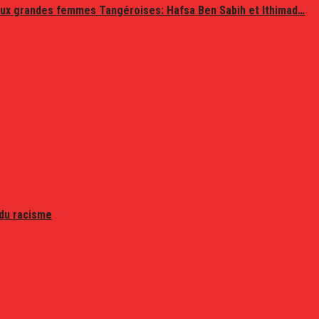
ux grandes femmes Tangéroises: Hafsa Ben Sabih et Ithimad…
 du racisme