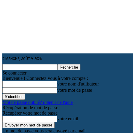
DIMANCHE, AOÛT 9, 2026
Se connecter
Bienvenue ! Connectez-vous à votre compte :
votre nom d'utilisateur
votre mot de passe
Mot de passe oublié? obtenir de l'aide
Récupération de mot de passe
Récupérer votre mot de passe
votre email
Un mot de passe vous sera envoyé par email.