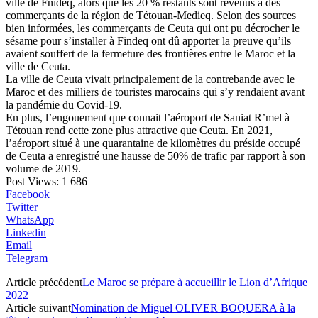
ville de Fnideq, alors que les 20 % restants sont revenus à des
commerçants de la région de Tétouan-Medieq. Selon des sources
bien informées, les commerçants de Ceuta qui ont pu décrocher le
sésame pour s’installer à Findeq ont dû apporter la preuve qu’ils
avaient souffert de la fermeture des frontières entre le Maroc et la
ville de Ceuta.
La ville de Ceuta vivait principalement de la contrebande avec le
Maroc et des milliers de touristes marocains qui s’y rendaient avant
la pandémie du Covid-19.
En plus, l’engouement que connait l’aéroport de Saniat R’mel à
Tétouan rend cette zone plus attractive que Ceuta. En 2021,
l’aéroport situé à une quarantaine de kilomètres du préside occupé
de Ceuta a enregistré une hausse de 50% de trafic par rapport à son
volume de 2019.
Post Views:
1 686
Facebook
Twitter
WhatsApp
Linkedin
Email
Telegram
Article précédent
Le Maroc se prépare à accueillir le Lion d’Afrique
2022
Article suivant
Nomination de Miguel OLIVER BOQUERA à la