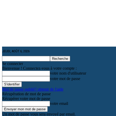
JEUDI, AOÛT 6, 2026
Se connecter
Bienvenue ! Connectez-vous à votre compte :
votre nom d'utilisateur
votre mot de passe
Mot de passe oublié? obtenir de l'aide
Récupération de mot de passe
Récupérer votre mot de passe
votre email
Un mot de passe vous sera envoyé par email.