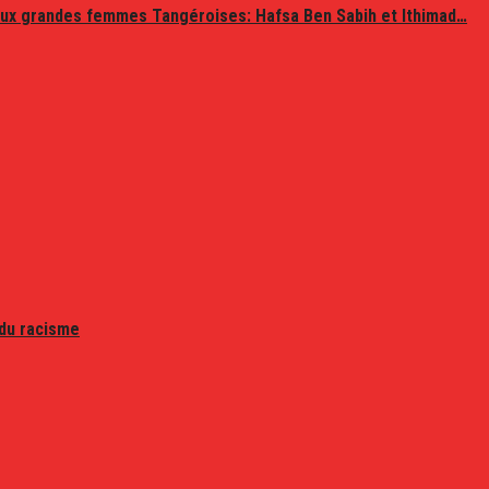
ux grandes femmes Tangéroises: Hafsa Ben Sabih et Ithimad…
 du racisme