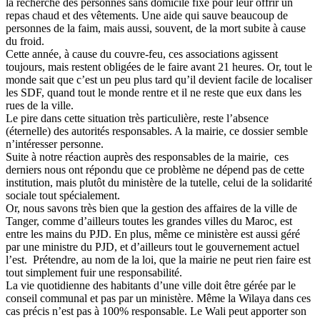
la recherche des personnes sans domicile fixe pour leur offrir un
repas chaud et des vêtements. Une aide qui sauve beaucoup de
personnes de la faim, mais aussi, souvent, de la mort subite à cause
du froid.
Cette année, à cause du couvre-feu, ces associations agissent
toujours, mais restent obligées de le faire avant 21 heures. Or, tout le
monde sait que c’est un peu plus tard qu’il devient facile de localiser
les SDF, quand tout le monde rentre et il ne reste que eux dans les
rues de la ville.
Le pire dans cette situation très particulière, reste l’absence
(éternelle) des autorités responsables. A la mairie, ce dossier semble
n’intéresser personne.
Suite à notre réaction auprès des responsables de la mairie, ces
derniers nous ont répondu que ce problème ne dépend pas de cette
institution, mais plutôt du ministère de la tutelle, celui de la solidarité
sociale tout spécialement.
Or, nous savons très bien que la gestion des affaires de la ville de
Tanger, comme d’ailleurs toutes les grandes villes du Maroc, est
entre les mains du PJD. En plus, même ce ministère est aussi géré
par une ministre du PJD, et d’ailleurs tout le gouvernement actuel
l’est. Prétendre, au nom de la loi, que la mairie ne peut rien faire est
tout simplement fuir une responsabilité.
La vie quotidienne des habitants d’une ville doit être gérée par le
conseil communal et pas par un ministère. Même la Wilaya dans ces
cas précis n’est pas à 100% responsable. Le Wali peut apporter son