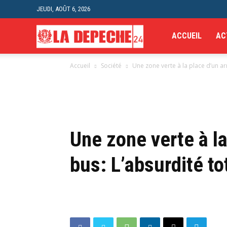
JEUDI, AOÛT 6, 2026
La
ACCUEIL
AC
Accueil
Société
Une zone verte à la place d’un ar
Depeche
24H
Une zone verte à la
bus: L’absurdité to