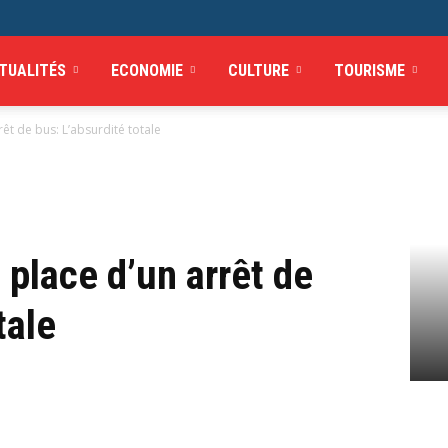
TUALITÉS
ECONOMIE
CULTURE
TOURISME
rêt de bus: L’absurdité totale
 place d’un arrêt de
tale