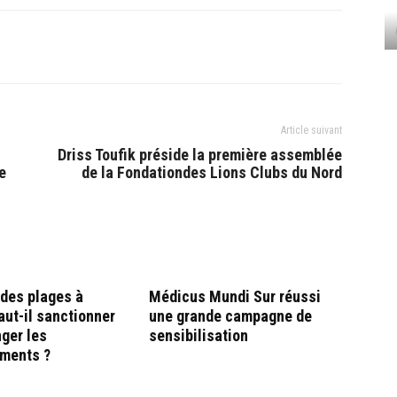
Article suivant
Driss Toufik préside la première assemblée
e
de la Fondationdes Lions Clubs du Nord
 des plages à
Médicus Mundi Sur réussi
aut-il sanctionner
une grande campagne de
ger les
sensibilisation
ments ?