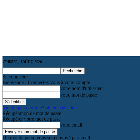
VENDREDI, AOÛT 7, 2026
Se connecter
Bienvenue ! Connectez-vous à votre compte :
votre nom d'utilisateur
votre mot de passe
Mot de passe oublié? obtenir de l'aide
Récupération de mot de passe
Récupérer votre mot de passe
votre email
Un mot de passe vous sera envoyé par email.