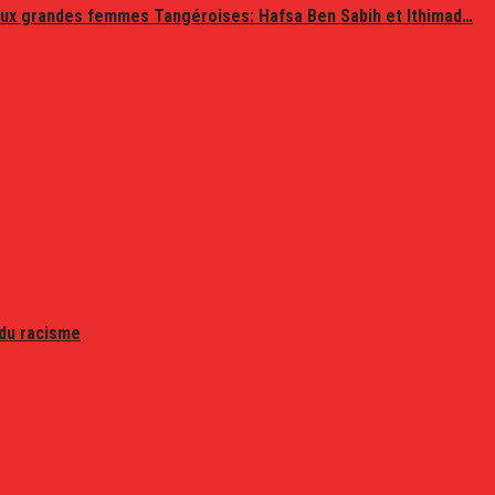
ux grandes femmes Tangéroises: Hafsa Ben Sabih et Ithimad…
 du racisme