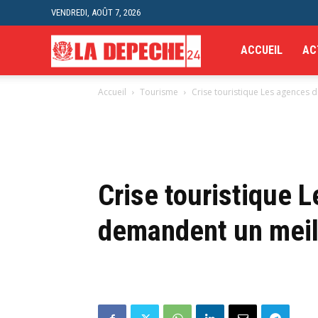
VENDREDI, AOÛT 7, 2026
La
ACCUEIL
AC
Accueil
Tourisme
Crise touristique Les agences 
Depeche
24H
Crise touristique 
demandent un meil