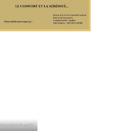
https://cecit.es/fr/