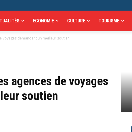
TUALITÉS
ECONOMIE
CULTURE
TOURISME
de voyages demandent un meilleur soutien
Les agences de voyages
leur soutien