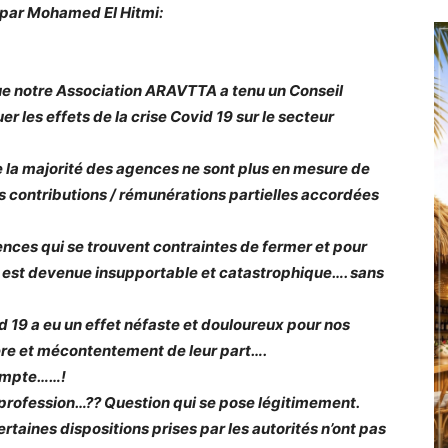
ée par Mohamed El Hitmi:
e notre Association ARAVTTA a tenu un Conseil
er les effets de la crise Covid 19 sur le secteur
 que la majorité des agences ne sont plus en mesure de
es contributions / rémunérations partielles accordées
ences qui se trouvent contraintes de fermer et pour
ion est devenue insupportable et catastrophique…. sans
 19 a eu un effet néfaste et douloureux pour nos
lère et mécontentement de leur part….
compte……!
 la profession…?? Question qui se pose légitimement.
 certaines dispositions prises par les autorités n’ont pas