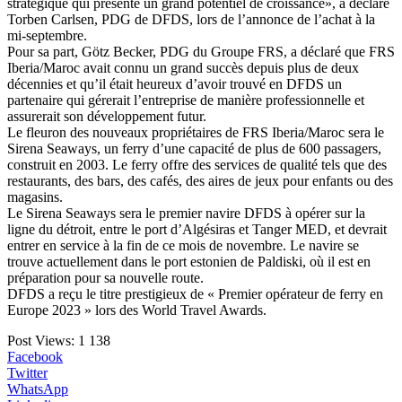
stratégique qui présente un grand potentiel de croissance», a déclaré
Torben Carlsen, PDG de DFDS, lors de l’annonce de l’achat à la
mi-septembre.
Pour sa part, Götz Becker, PDG du Groupe FRS, a déclaré que FRS
Iberia/Maroc avait connu un grand succès depuis plus de deux
décennies et qu’il était heureux d’avoir trouvé en DFDS un
partenaire qui gérerait l’entreprise de manière professionnelle et
assurerait son développement futur.
Le fleuron des nouveaux propriétaires de FRS Iberia/Maroc sera le
Sirena Seaways, un ferry d’une capacité de plus de 600 passagers,
construit en 2003. Le ferry offre des services de qualité tels que des
restaurants, des bars, des cafés, des aires de jeux pour enfants ou des
magasins.
Le Sirena Seaways sera le premier navire DFDS à opérer sur la
ligne du détroit, entre le port d’Algésiras et Tanger MED, et devrait
entrer en service à la fin de ce mois de novembre. Le navire se
trouve actuellement dans le port estonien de Paldiski, où il est en
préparation pour sa nouvelle route.
DFDS a reçu le titre prestigieux de « Premier opérateur de ferry en
Europe 2023 » lors des World Travel Awards.
Post Views:
1 138
Facebook
Twitter
WhatsApp