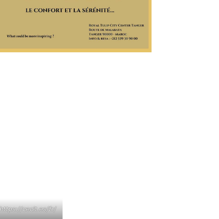
https://cecit.es/fr/