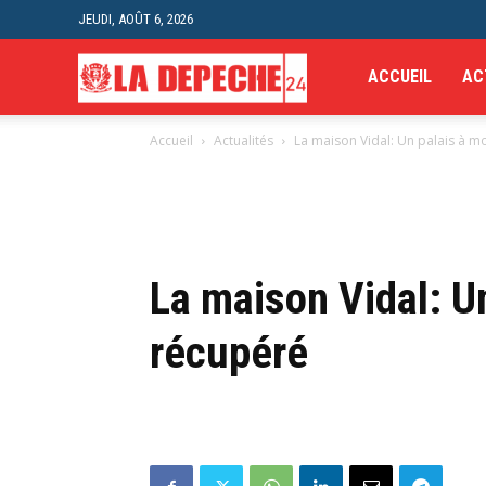
JEUDI, AOÛT 6, 2026
La
ACCUEIL
AC
Accueil
Actualités
La maison Vidal: Un palais à m
Depeche
24H
La maison Vidal: Un
récupéré