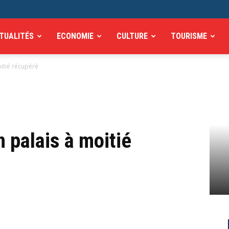
TUALITÉS
ECONOMIE
CULTURE
TOURISME
oitié récupéré
 palais à moitié