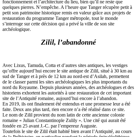
fonctionnement et l’architecture du lieu, bien qu’il ne reste que
quelques pierres. N’empêche. A l’heure que Tanger récupère petit à
petit son patrimoine historique remis en valeur grâce aux projets de
restauration du programme Tanger métropole, tout le monde
s’interroge sur cette décision qui a privé la ville de son site
archéologique.
Zilil, l’abandonné
Avec Lixus, Tamuda, Cotta et d’autres sites antiques, les vestiges
qu’offre aujourd’hui encore le site antique de Zilil, situé à 30 km au
sud de Tanger et à près de 12 km au nord-est d’Asilah, permettent
de le classer parmi les sites archéologiques les plus importants du
nord du Royaume. Depuis plusieurs années, des archéologues et des
historiens exhortent les autorités à une restauration de cet important
site de l’Antiquité romaine, aujourd’hui encore à l’abandon.
En 2019, ils ont finalement été entendus et une promesse leur a été
faite. Deux ans plus tard, rien encore n’a été réalisé dans ce site.
Le nom de Zilil provient du nom latin de cette ancienne colonie
romaine « Julian Constantinople Zulily ». Une cité qui aurait été
fondée en 25 avant J.-C. par l’empereur Auguste.
Toutefois le site de Zilil était habité bien avant l’Antiquité, au cours
de la Préhistoire, en particulier pendant la période épipaléolithique