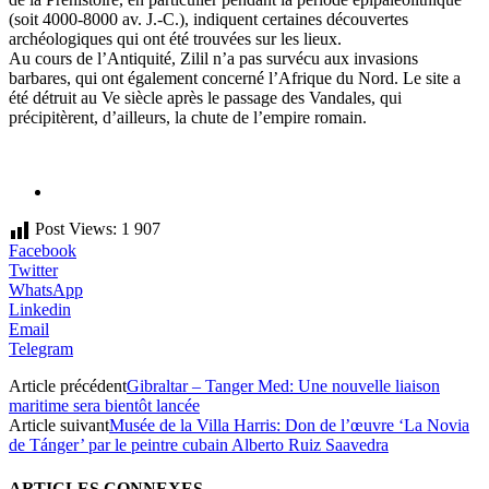
(soit 4000-8000 av. J.-C.), indiquent certaines découvertes
archéologiques qui ont été trouvées sur les lieux.
Au cours de l’Antiquité, Zilil n’a pas survécu aux invasions
barbares, qui ont également concerné l’Afrique du Nord. Le site a
été détruit au Ve siècle après le passage des Vandales, qui
précipitèrent, d’ailleurs, la chute de l’empire romain.
Post Views:
1 907
Facebook
Twitter
WhatsApp
Linkedin
Email
Telegram
Article précédent
Gibraltar – Tanger Med: Une nouvelle liaison
maritime sera bientôt lancée
Article suivant
Musée de la Villa Harris: Don de l’œuvre ‘La Novia
de Tánger’ par le peintre cubain Alberto Ruiz Saavedra
ARTICLES CONNEXES