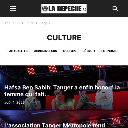
Accueil
Culture
Page 2
CULTURE
ACTUALITÉS
CHRONIQUEURS
CULTURE
DÉTROIT
ECONOMIE
POUR VOUS
RÉGION
SOCIÉTÉ
TOURISME
Hafsa Ben Sabih: Tanger a enfin honoré la
femme qui fait...
août 4, 2026
L’association Tanger Métropole rend