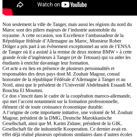
Non seulement la ville de Tanger, mais aussi les régions du nord du
Maroc sont des piliers majeurs de l’industrie automobile du
royaume. A cette occasion, son Excellence l’ambassadeur de la
République fédérale d’Allemagne au Maroc, Monsieur Rober
Dölger a pris part à un évènement exceptionnel au sein de l’ENSA
de Tanger où il a assisté à la remise de deux moteur BMW » à cette
grande école d’ingénieurs à Tanger (et de Tetouan) qui va aider les
étudiants à enrichir davantage leur formation.
Cet acte a eu lieu en présence de plusieurs personnalités et
responsables des deux pays dont M. Zouhair Magour, consul
honoraire de la république Fédérale d’Allemagne à Tanger et au
Nord, ainsi que le président de l’Université Abdelmalek Essaadi M.
Bouchta El Moumni.
Ce don s’inscrit dans le cadre de la coopération maroco-allemande,
qui met l’accent notamment sur la formation professionnelle,
élément clé de toute croissance économique durable.
A l’origine de cette importante initiative, une volonté de M. Zouhair
Magour, président de la DMG, Deutsche Marokkanische
Gesellschaft, ainsi que M. Karim Zidane, président de la GIK,
Gesellschaft für die industrielle Kooperation. Ce dernier avait en
effet déjà réalisé plusieurs opérations similaires dans d’autres écoles