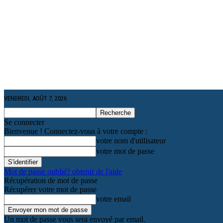
VENDREDI, AOÛT 7, 2026
Se connecter
Bienvenue ! Connectez-vous à votre compte :
votre nom d'utilisateur
votre mot de passe
Mot de passe oublié? obtenir de l'aide
Récupération de mot de passe
Récupérer votre mot de passe
votre email
Un mot de passe vous sera envoyé par email.