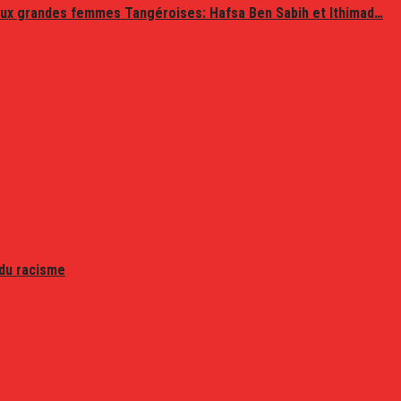
ux grandes femmes Tangéroises: Hafsa Ben Sabih et Ithimad…
 du racisme