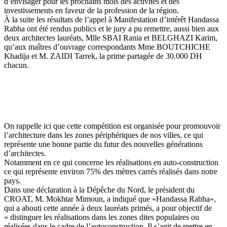
d’envisager pour les prochains mois des activités et des
investissements en faveur de la profession de la région.
À la suite les résultats de l’appel à Manifestation d’intérêt Handassa
Rabha ont été rendus publics et le jury a pu remettre, aussi bien aux
deux architectes lauréats, Mlle SBAI Rania et BELGHAZI Karim,
qu’aux maîtres d’ouvrage correspondants Mme BOUTCHICHE
Khadija et M. ZAIDI Tarrek, la prime partagée de 30.000 DH
chacun.
On rappelle ici que cette compétition est organisée pour promouvoir
l’architecture dans les zones périphériques de nos villes, ce qui
représente une bonne partie du futur des nouvelles générations
d’architectes.
Notamment en ce qui concerne les réalisations en auto-construction
ce qui représente environ 75% des mètres carrés réalisés dans notre
pays.
Dans une déclaration à la Dépêche du Nord, le président du
CROAT, M. Mokhtar Mimoun, a indiqué que «Handassa Rabha»,
qui a abouti cette année à deux lauréats primés, a pour objectif de
« distinguer les réalisations dans les zones dites populaires ou
réalisées dans le cadre de l’autoconstruction. Il s’agit de mettre en