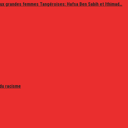
ux grandes femmes Tangéroises: Hafsa Ben Sabih et Ithimad…
 du racisme