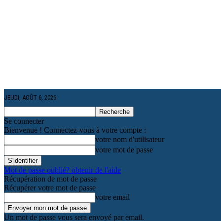
JEUDI, AOÛT 6, 2026
Se connecter
Bienvenue ! Connectez-vous à votre compte :
votre nom d'utilisateur
votre mot de passe
Mot de passe oublié? obtenir de l'aide
Récupération de mot de passe
Récupérer votre mot de passe
votre email
Un mot de passe vous sera envoyé par email.