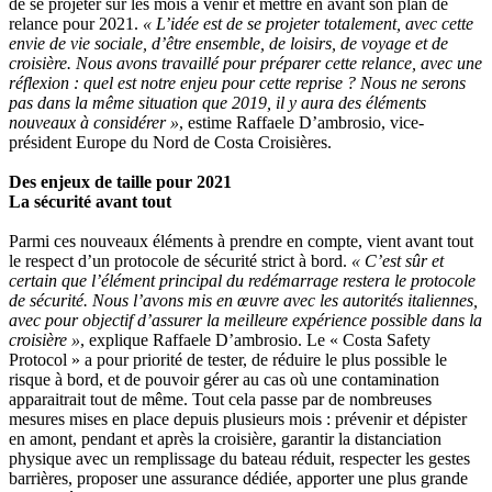
de se projeter sur les mois à venir et mettre en avant son plan de
relance pour 2021.
« L’idée est de se projeter totalement, avec cette
envie de vie sociale, d’être ensemble, de loisirs, de voyage et de
croisière. Nous avons travaillé pour préparer cette relance, avec une
réflexion : quel est notre enjeu pour cette reprise ? Nous ne serons
pas dans la même situation que 2019, il y aura des éléments
nouveaux à considérer »
, estime Raffaele D’ambrosio, vice-
président Europe du Nord de Costa Croisières.
Des enjeux de taille pour 2021
La sécurité avant tout
Parmi ces nouveaux éléments à prendre en compte, vient avant tout
le respect d’un protocole de sécurité strict à bord.
« C’est sûr et
certain que l’élément principal du redémarrage restera le protocole
de sécurité. Nous l’avons mis en œuvre avec les autorités italiennes,
avec pour objectif d’assurer la meilleure expérience possible dans la
croisière »
, explique Raffaele D’ambrosio. Le « Costa Safety
Protocol » a pour priorité de tester, de réduire le plus possible le
risque à bord, et de pouvoir gérer au cas où une contamination
apparaitrait tout de même. Tout cela passe par de nombreuses
mesures mises en place depuis plusieurs mois : prévenir et dépister
en amont, pendant et après la croisière, garantir la distanciation
physique avec un remplissage du bateau réduit, respecter les gestes
barrières, proposer une assurance dédiée, apporter une plus grande