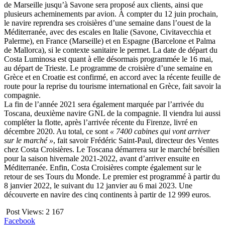
de Marseille jusqu’à Savone sera proposé aux clients, ainsi que
plusieurs acheminements par avion. À compter du 12 juin prochain,
le navire reprendra ses croisières d’une semaine dans l’ouest de la
Méditerranée, avec des escales en Italie (Savone, Civitavecchia et
Palerme), en France (Marseille) et en Espagne (Barcelone et Palma
de Mallorca), si le contexte sanitaire le permet. La date de départ du
Costa Luminosa est quant à elle désormais programmée le 16 mai,
au départ de Trieste. Le programme de croisière d’une semaine en
Grèce et en Croatie est confirmé, en accord avec la récente feuille de
route pour la reprise du tourisme international en Grèce, fait savoir la
compagnie.
La fin de l’année 2021 sera également marquée par l’arrivée du
Toscana, deuxième navire GNL de la compagnie. Il viendra lui aussi
compléter la flotte, après l’arrivée récente du Firenze, livré en
décembre 2020. Au total, ce sont
« 7400 cabines qui vont arriver
sur le marché »
, fait savoir Frédéric Saint-Paul, directeur des Ventes
chez Costa Croisières. Le Toscana démarrera sur le marché brésilien
pour la saison hivernale 2021-2022, avant d’arriver ensuite en
Méditerranée. Enfin, Costa Croisières compte également sur le
retour de ses Tours du Monde. Le premier est programmé à partir du
8 janvier 2022, le suivant du 12 janvier au 6 mai 2023. Une
découverte en navire des cinq continents à partir de 12 999 euros.
Post Views:
2 167
Facebook