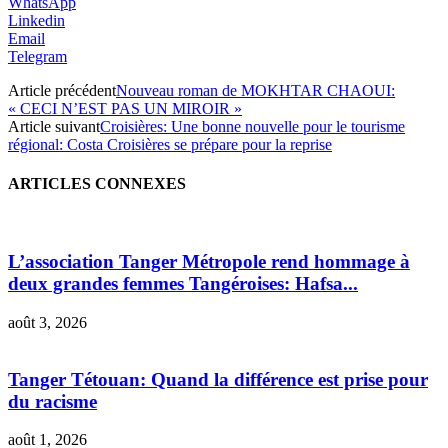
WhatsApp
Linkedin
Email
Telegram
Article précédent
Nouveau roman de MOKHTAR CHAOUI:
« CECI N’EST PAS UN MIROIR »
Article suivant
Croisières: Une bonne nouvelle pour le tourisme
régional: Costa Croisières se prépare pour la reprise
ARTICLES CONNEXES
L’association Tanger Métropole rend hommage à
deux grandes femmes Tangéroises: Hafsa...
août 3, 2026
Tanger Tétouan: Quand la différence est prise pour
du racisme
août 1, 2026