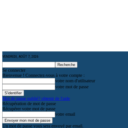
VENDREDI, AOÛT 7, 2026
Se connecter
Bienvenue ! Connectez-vous à votre compte :
votre nom d'utilisateur
votre mot de passe
Mot de passe oublié? obtenir de l'aide
Récupération de mot de passe
Récupérer votre mot de passe
votre email
Un mot de passe vous sera envoyé par email.