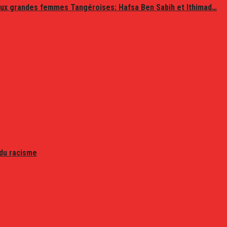
ux grandes femmes Tangéroises: Hafsa Ben Sabih et Ithimad…
 du racisme