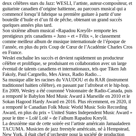
deux célèbres stars du Jazz: WESLI, l’artiste, auteur-compositeur, et
guitariste canadien d’origine haïtienne, au parcours musical qui a
commencé lorsqu’il fabrique sa première guitare à partir d’une
bouteille d’huile et d’un fil de pêche, obtenant un grand succès
quelques années plus tard.
Son sixième album musical «Rapadou Kreyôl» remporte les
prestigieux prix canadiens « Juno » et « Félix », le classement
comme meilleur album de musique internationale de l’époque de
l’année, en plus du prix Coup de Cœur de l’Académie Charles Cros
en France.
Weslei enchaîne les succès et devient rapidement un producteur
célèbre et prolifique, se produisant en collaboration avec un large
éventail de talents canadiens et internationaux, tels que Tiken Jah
Fakoly, Paul Cargnello, Mes Aïeux, Radio Radio…
Sa musique allie les racines du VAUDOU et du RAR (instrument
traditionnel haïtien célèbre), en passant par l’afrobeat et le hip-hop.
En 2009, Wesley a été couronné Visionnaire de Radio-Canada, puis
a remporté le Babylon Med Music Award à Marseille en 2010 et le
Sokan Hagood Hardy Award en 2016. Plus récemment, en 2020, il
a remporté le Canadian Folk Music World Music Solo Recording
Award, en plus du prix « United States Independent Music Award »
pour le titre « Lolé Lolé » de l’album Rapadou Kreyôl.
La deuxième star de cette soirée est l’artiste américain Jamaaladeen
TACUMA. Musicien de jazz freestyle américain, né à Hempstead,
New York, il était chef d’orchestre pour la société de production