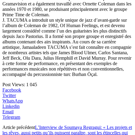
Gramavision et a également travaillé avec Ornette Coleman dans les
années 1970 et 1980, se produisant principalement avec le groupe
Prime Time de Coleman.
J. TACUMA a introduit un style unique de jazz d’avant-garde sur
l’album de Coleman de 1982, Of Human Feelings, et est devenu
largement considéré comme l’un des guitaristes les plus distinctifs
depuis Jaco Pastorius. Il a formé son propre groupe et enregistré des
albums contenant des airs inspirants. Au cours de sa carrière
artistique, Jamaaladeen TACUMA s’est fait connaître en compagnie
de nombreux artistes tels que James Blood Ulmer, Carlos Santana,
Jeff Beck, Olu Dara, Julius Hemphill et David Murray. Pour revenir
à cette forme de performance, en présentant des exemples de
performances musicales non répétitives et non conventionnelles,
accompagné du percussionniste turc Burhan Öçal.
Post Views:
1 045
Facebook
Twitter
WhatsApp
Linkedin
Email
Telegram
Article précédent
L’Interview de Soumaya Regragui: « Les projets et
les rêves, aussi petits qu’ils puissent paraître, sont les étincelles qui