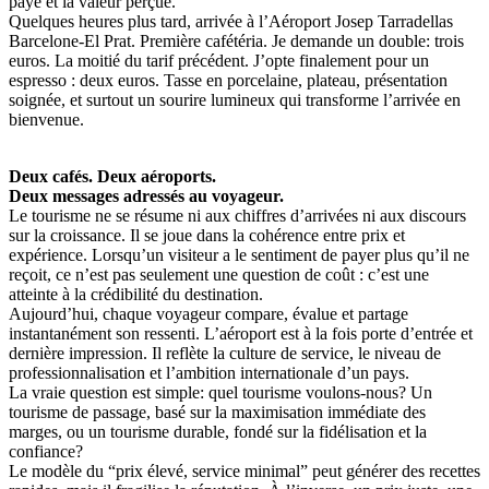
payé et la valeur perçue.
Quelques heures plus tard, arrivée à l’Aéroport Josep Tarradellas
Barcelone-El Prat. Première cafétéria. Je demande un double: trois
euros. La moitié du tarif précédent. J’opte finalement pour un
espresso : deux euros. Tasse en porcelaine, plateau, présentation
soignée, et surtout un sourire lumineux qui transforme l’arrivée en
bienvenue.
Deux cafés. Deux aéroports.
Deux messages adressés au voyageur.
Le tourisme ne se résume ni aux chiffres d’arrivées ni aux discours
sur la croissance. Il se joue dans la cohérence entre prix et
expérience. Lorsqu’un visiteur a le sentiment de payer plus qu’il ne
reçoit, ce n’est pas seulement une question de coût : c’est une
atteinte à la crédibilité du destination.
Aujourd’hui, chaque voyageur compare, évalue et partage
instantanément son ressenti. L’aéroport est à la fois porte d’entrée et
dernière impression. Il reflète la culture de service, le niveau de
professionnalisation et l’ambition internationale d’un pays.
La vraie question est simple: quel tourisme voulons-nous? Un
tourisme de passage, basé sur la maximisation immédiate des
marges, ou un tourisme durable, fondé sur la fidélisation et la
confiance?
Le modèle du “prix élevé, service minimal” peut générer des recettes