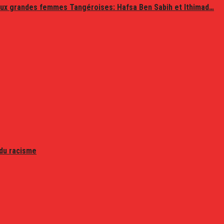
ux grandes femmes Tangéroises: Hafsa Ben Sabih et Ithimad…
 du racisme