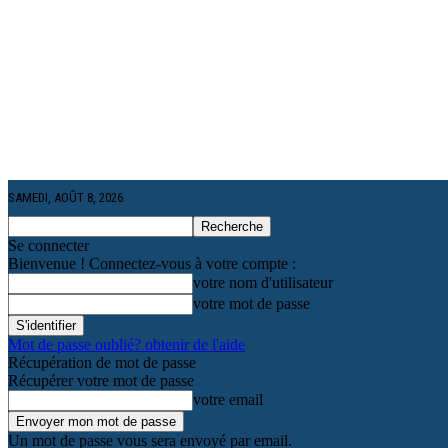
SAMEDI, AOÛT 8, 2026
Se connecter
Bienvenue ! Connectez-vous à votre compte :
votre nom d'utilisateur
votre mot de passe
Mot de passe oublié? obtenir de l'aide
Récupération de mot de passe
Récupérer votre mot de passe
votre email
Un mot de passe vous sera envoyé par email.