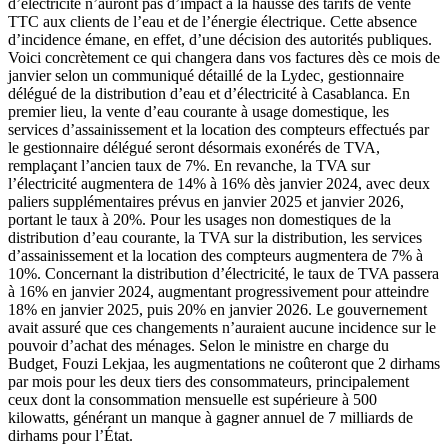
d’électricité n’auront pas d’impact à la hausse des tarifs de vente
TTC aux clients de l’eau et de l’énergie électrique. Cette absence
d’incidence émane, en effet, d’une décision des autorités publiques.
Voici concrètement ce qui changera dans vos factures dès ce mois de
janvier selon un communiqué détaillé de la Lydec, gestionnaire
délégué de la distribution d’eau et d’électricité à Casablanca. En
premier lieu, la vente d’eau courante à usage domestique, les
services d’assainissement et la location des compteurs effectués par
le gestionnaire délégué seront désormais exonérés de TVA,
remplaçant l’ancien taux de 7%. En revanche, la TVA sur
l’électricité augmentera de 14% à 16% dès janvier 2024, avec deux
paliers supplémentaires prévus en janvier 2025 et janvier 2026,
portant le taux à 20%. Pour les usages non domestiques de la
distribution d’eau courante, la TVA sur la distribution, les services
d’assainissement et la location des compteurs augmentera de 7% à
10%. Concernant la distribution d’électricité, le taux de TVA passera
à 16% en janvier 2024, augmentant progressivement pour atteindre
18% en janvier 2025, puis 20% en janvier 2026. Le gouvernement
avait assuré que ces changements n’auraient aucune incidence sur le
pouvoir d’achat des ménages. Selon le ministre en charge du
Budget, Fouzi Lekjaa, les augmentations ne coûteront que 2 dirhams
par mois pour les deux tiers des consommateurs, principalement
ceux dont la consommation mensuelle est supérieure à 500
kilowatts, générant un manque à gagner annuel de 7 milliards de
dirhams pour l’État.