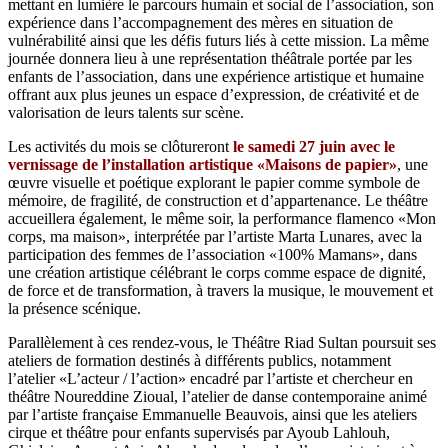
mettant en lumière le parcours humain et social de l’association, son
expérience dans l’accompagnement des mères en situation de
vulnérabilité ainsi que les défis futurs liés à cette mission. La même
journée donnera lieu à une représentation théâtrale portée par les
enfants de l’association, dans une expérience artistique et humaine
offrant aux plus jeunes un espace d’expression, de créativité et de
valorisation de leurs talents sur scène.
Les activités du mois se clôtureront
le samedi 27 juin avec le
vernissage de l’installation artistique «Maisons de papier»
, une
œuvre visuelle et poétique explorant le papier comme symbole de
mémoire, de fragilité, de construction et d’appartenance. Le théâtre
accueillera également, le même soir, la performance flamenco «Mon
corps, ma maison», interprétée par l’artiste Marta Lunares, avec la
participation des femmes de l’association «100% Mamans», dans
une création artistique célébrant le corps comme espace de dignité,
de force et de transformation, à travers la musique, le mouvement et
la présence scénique.
Parallèlement à ces rendez-vous, le Théâtre Riad Sultan poursuit ses
ateliers de formation destinés à différents publics, notamment
l’atelier «L’acteur / l’action» encadré par l’artiste et chercheur en
théâtre Noureddine Zioual, l’atelier de danse contemporaine animé
par l’artiste française Emmanuelle Beauvois, ainsi que les ateliers
cirque et théâtre pour enfants supervisés par Ayoub Lahlouh,