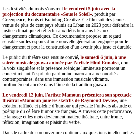
Les festivités du mois s’ouvrent
le vendredi 5 juin avec la
projection du documentaire «Sous le Soleil»
, produit par
Greenpeace, Roots et Brainhug Creative. Ce film suit des jeunes
venus de plus de cent pays réunis au Liban en 2023 pour défendre la
justice climatique et réfléchir aux défis humains liés aux
changements climatiques. Ce documentaire propose un regard
sensible sur les espoirs d’une nouvelle génération engagée pour le
changement et pour la construction d’un avenir plus juste et durable.
Le public du théâtre sera ensuite convié,
le samedi 6 juin, à une
soirée musicale gnawa animée par l’artiste Hind Ennaira
, dont
la voix singulière et la présence scénique lumineuse porteront un
concert mêlant l’esprit du patrimoine marocain aux sonorités
contemporaines, dans une immersion musicale vibrante,
profondément ancrée dans l’âme de la tradition gnawa.
Le vendredi 12 juin, l’artiste Mamoun présentera son spectacle
théâtral «Mamoun joue les sketchs de Raymond Devos»
, une
création raffinée et pleine d’humour qui revisite l’univers absurde et
poétique du célèbre humoriste français. À travers cette performance,
le langage et les mots deviennent matière théâtrale, entre ironie,
réflexion, imagination et plaisir du verbe.
Dans le cadre de son ouverture continue aux questions intellectuelles