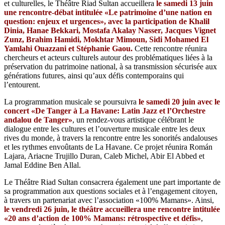
et culturelles, le Théâtre Riad Sultan accueillera
le samedi 13 juin
une rencontre-débat intitulée «Le patrimoine d’une nation en
question: enjeux et urgences», avec la participation de Khalil
Dinia, Hanae Bekkari, Mostafa Akalay Nasser, Jacques Vignet
Zunz, Brahim Hamidi, Mokhtar Mimoun, Sidi Mohamed El
Yamlahi Ouazzani et Stéphanie Gaou.
Cette rencontre réunira
chercheurs et acteurs culturels autour des problématiques liées à la
préservation du patrimoine national, à sa transmission sécurisée aux
générations futures, ainsi qu’aux défis contemporains qui
l’entourent.
La programmation musicale se poursuivra
le samedi 20 juin avec le
concert «De Tanger à La Havane: Latin Jazz et l’Orchestre
andalou de Tanger»
, un rendez-vous artistique célébrant le
dialogue entre les cultures et l’ouverture musicale entre les deux
rives du monde, à travers la rencontre entre les sonorités andalouses
et les rythmes envoûtants de La Havane. Ce projet réunira Román
Lajara, Ariacne Trujillo Duran, Caleb Michel, Abir El Abbed et
Jamal Eddine Ben Allal.
Le Théâtre Riad Sultan consacrera également une part importante de
sa programmation aux questions sociales et à l’engagement citoyen,
à travers un partenariat avec l’association «100% Mamans». Ainsi,
le vendredi 26 juin, le théâtre accueillera une rencontre intitulée
«20 ans d’action de 100% Mamans: rétrospective et défis»
,