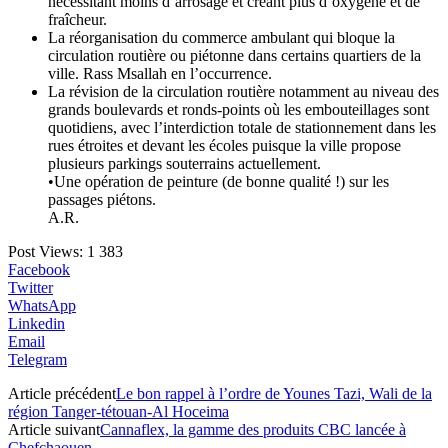
nécessitant moins d’arrosage et créant plus d’oxygène et de
fraîcheur.
La réorganisation du commerce ambulant qui bloque la
circulation routière ou piétonne dans certains quartiers de la
ville. Rass Msallah en l’occurrence.
La révision de la circulation routière notamment au niveau des
grands boulevards et ronds-points où les embouteillages sont
quotidiens, avec l’interdiction totale de stationnement dans les
rues étroites et devant les écoles puisque la ville propose
plusieurs parkings souterrains actuellement.
•Une opération de peinture (de bonne qualité !) sur les
passages piétons.
A.R.
Post Views:
1 383
Facebook
Twitter
WhatsApp
Linkedin
Email
Telegram
Article précédent
Le bon rappel à l’ordre de Younes Tazi, Wali de la
région Tanger-tétouan-Al Hoceima
Article suivant
Cannaflex, la gamme des produits CBC lancée à
Chefchaouen