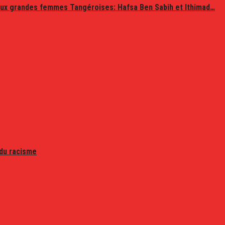
ux grandes femmes Tangéroises: Hafsa Ben Sabih et Ithimad…
 du racisme