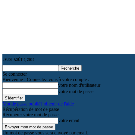
JEUDI, AOÛT 6, 2026
Se connecter
Bienvenue ! Connectez-vous à votre compte :
votre nom d'utilisateur
votre mot de passe
Mot de passe oublié? obtenir de l'aide
Récupération de mot de passe
Récupérer votre mot de passe
votre email
Un mot de passe vous sera envoyé par email.