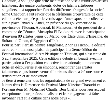
Chaoudri, a souligné que cette manifestation vise à réunir des artistes
talentueux des quatre continents, dotés de talents artistiques
singuliers, et à rapprocher l’art des différentes franges de la société.
Mme Chaoudri a fait savoir que la cérémonie d’ouverture de cette
édition a été marquée par le vernissage d’une exposition collective
sur la place Riyad Al Amel, en présence du gouverneur de la
province de Tétouan, Abderzak El Manssouri, et du président de la
commune de Tétouan, Mustapha El Bakkouri, avec la participation
d’environ 80 artistes venus du Maroc, des États-Unis, d’Espagne, du
Sultanat d’Oman, d’Égypte et d’Irak.
Pour sa part, l’artiste peintre Tangéroise, Zhor El Hichou, a déclaré
avoir eu « l’immense plaisir de participer à la 5ème édition du
Festival International d’Art Plastique de Tétouan, qui s’est tenue du
5 au 7 septembre 2025. Cette édition a débuté en beauté avec ma
participation à l’exposition collective internationale, un moment
riche en découvertes et en émotions, rencontrer des artistes
talentueux et passionnés venus d’horizons divers a été une source
d’inspiration et de motivation.
Je tiens à remercier tous les organisateurs de ce grand événement et
à leurs têtes la Directrice du Festival Mme Nissrine Chaoudri et
l’organisateur M. Mohamed Chuillaj Ben Cheffaj pour leur accueil
exceptionnel, leur professionnalisme et leur engagement à faire
rayonner l’art et la culture dans notre pays ».