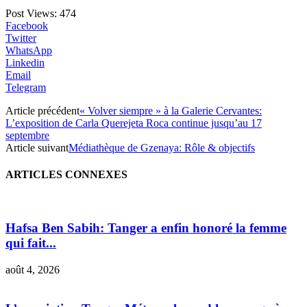
Post Views:
474
Facebook
Twitter
WhatsApp
Linkedin
Email
Telegram
Article précédent
« Volver siempre » à la Galerie Cervantes:
L’exposition de Carla Querejeta Roca continue jusqu’au 17
septembre
Article suivant
Médiathèque de Gzenaya: Rôle & objectifs
ARTICLES CONNEXES
Hafsa Ben Sabih: Tanger a enfin honoré la femme
qui fait...
août 4, 2026