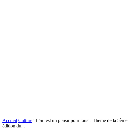
Accueil
Culture
“L’art est un plaisir pour tous”: Thème de la 5ème
édition du...