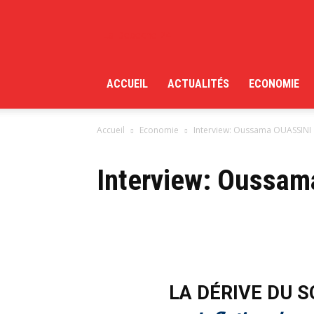
La Depeche 24H
ACCUEIL
ACTUALITÉS
ECONOMIE
Accueil
Economie
Interview: Oussama OUASSINI
Interview: Oussa
LA DÉRIVE DU 