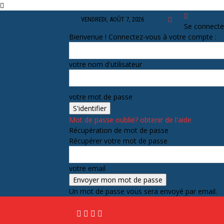
VENDREDI, AOÛT 7, 2026
Se connecte
Bienvenue ! Connectez-vous à votre compte :
votre nom d'utilisateur
votre mot de passe
Mot de passe oublié? obtenir de l'aide
Récupération de mot de passe
Récupérer votre mot de passe
votre email
Un mot de passe vous sera envoyé par email.