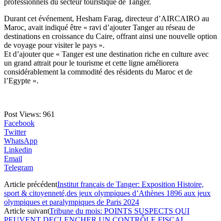
professionnels du secteur touristique de Tanger.
Durant cet événement, Hesham Farag, directeur d’AIRCAIRO au
Maroc, avait indiqué être « ravi d’ajouter Tanger au réseau de
destinations en croissance du Caire, offrant ainsi une nouvelle option
de voyage pour visiter le pays ».
Et d’ajouter que « Tanger est une destination riche en culture avec
un grand attrait pour le tourisme et cette ligne améliorera
considérablement la commodité des résidents du Maroc et de
l’Egypte ».
Post Views:
961
Facebook
Twitter
WhatsApp
Linkedin
Email
Telegram
Article précédent
Institut français de Tanger: Exposition Histoire,
sport & citoyenneté,des jeux olympiques d’Athènes 1896 aux jeux
olympiques et paralympiques de Paris 2024
Article suivant
Tribune du mois: POINTS SUSPECTS QUI
PEUVENT DECLENCHER UN CONTRÔLE FISCAL