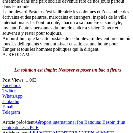
ensemble dans une paix sociale devenue rare de nos jours partout
dans le monde.
Le boulevard Pasteur c’est la librairie les colonnes et l’ensemble des
écrivains et des peintres, marocains et étrangers, inspirés de la ville
internationale. Ils l’ont raconté, chacun a sa manière et son style,
invitant d’autres personnes du monde entier à visiter Tanger et
souvent à y rester pour toujours.
Aujourd’hui, que la carte postale de ce boulevard devient un coin où
tous les délinquants viennent pisser et salir, est une honte pour
Tanger et tous les hommes politiques qui la dirigent.
A. REDDAM
La solution est simple: Nettoyer et poser un bac à fleurs
Post Views:
1 063
Facebook
Twitter
WhatsApp
Linkedin
Email
Telegram
Article précédent
Aéroport international Ibn Battouta: Besoin d’un
centre de tests PCR
Article suivant
LE LYCEE MEDITERRANEEN «LYMED» ,