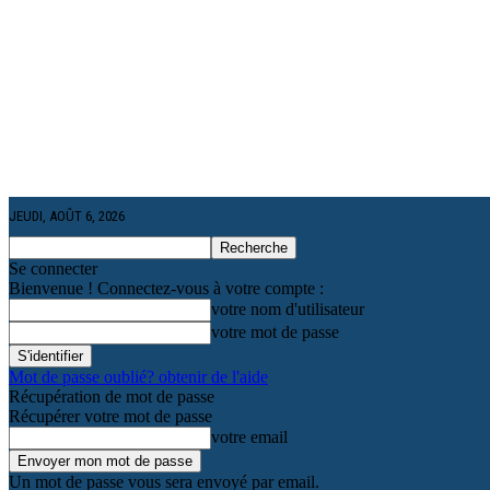
JEUDI, AOÛT 6, 2026
Se connecter
Bienvenue ! Connectez-vous à votre compte :
votre nom d'utilisateur
votre mot de passe
Mot de passe oublié? obtenir de l'aide
Récupération de mot de passe
Récupérer votre mot de passe
votre email
Un mot de passe vous sera envoyé par email.