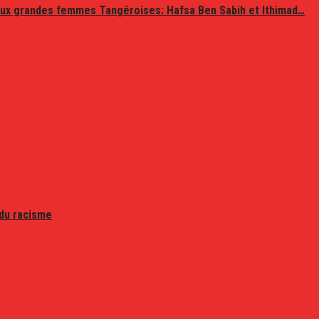
ux grandes femmes Tangéroises: Hafsa Ben Sabih et Ithimad…
 du racisme