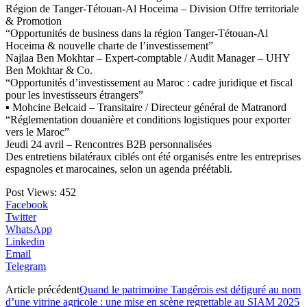
Région de Tanger-Tétouan-Al Hoceima – Division Offre territoriale
& Promotion
“Opportunités de business dans la région Tanger-Tétouan-Al
Hoceima & nouvelle charte de l’investissement”
Najlaa Ben Mokhtar – Expert-comptable / Audit Manager – UHY
Ben Mokhtar & Co.
“Opportunités d’investissement au Maroc : cadre juridique et fiscal
pour les investisseurs étrangers”
▪️ Mohcine Belcaid – Transitaire / Directeur général de Matranord
“Réglementation douanière et conditions logistiques pour exporter
vers le Maroc”
Jeudi 24 avril – Rencontres B2B personnalisées
Des entretiens bilatéraux ciblés ont été organisés entre les entreprises
espagnoles et marocaines, selon un agenda préétabli.
Post Views:
452
Facebook
Twitter
WhatsApp
Linkedin
Email
Telegram
Article précédent
Quand le patrimoine Tangérois est défiguré au nom
d’une vitrine agricole : une mise en scène regrettable au SIAM 2025