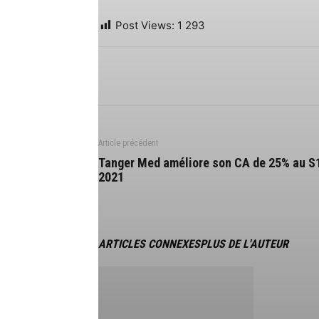
Post Views:
1 293
Article précédent
Tanger Med améliore son CA de 25% au S
2021
ARTICLES CONNEXES
PLUS DE L'AUTEUR