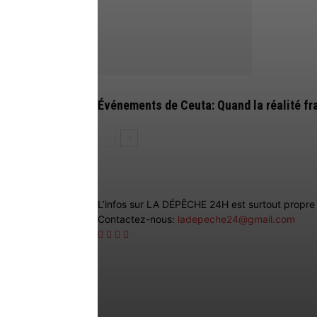
Événements de Ceuta: Quand la réalité fra
L’infos sur LA DÉPÊCHE 24H est surtout propre e
Contactez-nous:
ladepeche24@gmail.com