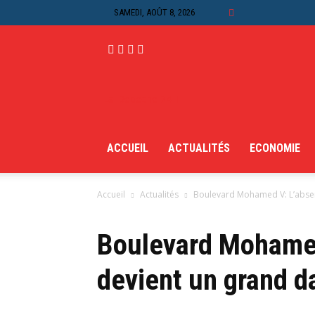
SAMEDI, AOÛT 8, 2026
La Depeche 24H
ACCUEIL
ACTUALITÉS
ECONOMIE
Accueil
Actualités
Boulevard Mohamed V: L’absen
Boulevard Mohamed
devient un grand d