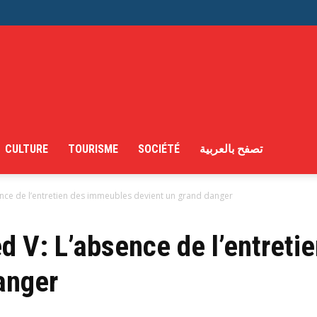
CULTURE
TOURISME
SOCIÉTÉ
تصفح بالعربية
ce de l’entretien des immeubles devient un grand danger
 V: L’absence de l’entreti
anger