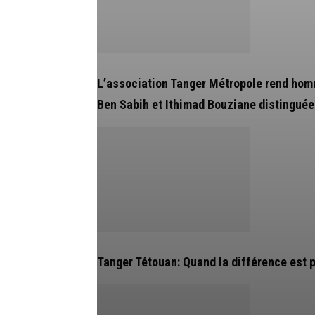
L’association Tanger Métropole rend ho
Ben Sabih et Ithimad Bouziane distinguée
Tanger Tétouan: Quand la différence est 