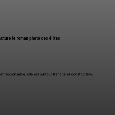
cture le roman photo des élites
t responsable. Elle est surtout franche et constructive.