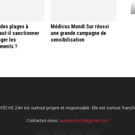
 des plages à
Médicus Mundi Sur réussi
aut-il sanctionner
une grande campagne de
ger les
sensibilisation
ments ?
ÉPÊCHE 24H est surtout propre et responsable. Elle est surtout franche
Contactez-nous:
ladepeche24@gmail.com