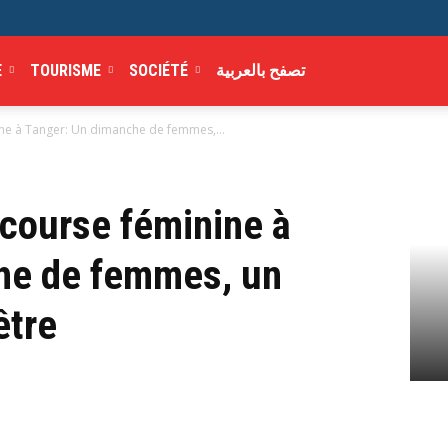
E
TOURISME
SOCIÉTÉ
تصفح بالعربية
ine à Tanger: Un dimanche de femmes,...
 course féminine à
he de femmes, un
être