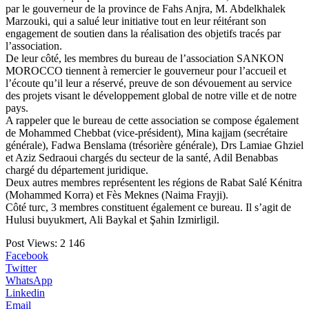
par le gouverneur de la province de Fahs Anjra, M. Abdelkhalek
Marzouki, qui a salué leur initiative tout en leur réitérant son
engagement de soutien dans la réalisation des objetifs tracés par
l’association.
De leur côté, les membres du bureau de l’association SANKON
MOROCCO tiennent à remercier le gouverneur pour l’accueil et
l’écoute qu’il leur a réservé, preuve de son dévouement au service
des projets visant le développement global de notre ville et de notre
pays.
A rappeler que le bureau de cette association se compose également
de Mohammed Chebbat (vice-président), Mina kajjam (secrétaire
générale), Fadwa Benslama (trésorière générale), Drs Lamiae Ghziel
et Aziz Sedraoui chargés du secteur de la santé, Adil Benabbas
chargé du département juridique.
Deux autres membres représentent les régions de Rabat Salé Kénitra
(Mohammed Korra) et Fès Meknes (Naima Frayji).
Côté turc, 3 membres constituent également ce bureau. Il s’agit de
Hulusi buyukmert, Ali Baykal et Şahin Izmirligil.
Post Views:
2 146
Facebook
Twitter
WhatsApp
Linkedin
Email