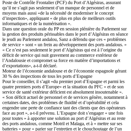
Poste de Contrôle Frontalier (PCF) du Port d’Algésiras, assurant
qu’il ne s’agit pas seulement d’un manque de personnel et de
moyens mais aussi «de la nécessité de moderniser le concept
d’inspection», appliquant « de plus en plus de meilleurs outils
informatiques et de la numérisation ».
Dans une question orale du PP en session plénière du Parlement sur
la gestion des produits périssables dans le port d’Algésiras en séance
le jeudi au Parlement andalou, Sanz a défendu que ces « problèmes
de service » sont « un frein au développement des ports andalous. »
« Ce n’est pas seulement le port d’Algésiras qui est à l’origine du
déficit de service qui nuit gravement au commerce extérieur de
l’Andalousie et compromet sa force en matière d’importations et
d’exportations», a-t-il déclaré.
Moteur de l’économie andalouse et de l’économie espagnole gérant
30 % des inspections de tous les ports d’Espagne
Pour le conseiller, il s’agit «du premier port d’Espagne et parmi les
quatre premiers ports d’Europe» et la situation du PFC « et de son
service de santé extérieur déficient est absolument insoutenable ».
« Son déficit actuel de personnel et de services génère, notamment à
certaines dates, des problèmes de fluidité et d’opérabilité et cela
engendre une perte de confiance tant des clients que des opérateurs
face au port », a-t-il prévenu. L’Espagne doit s’engager « une fois
pour toutes » à apporter une solution au port d’Algésiras et au reste
des ports andalous, comme Motril et Malaga, et à « mettre sur ses
batteries » pour « parier sur l’entretien et le chouchoutage de l’un