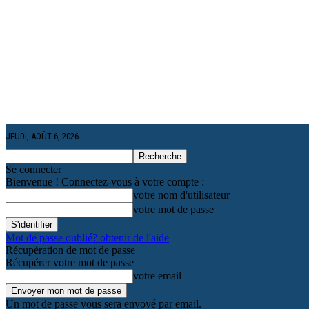
JEUDI, AOÛT 6, 2026
Se connecter
Bienvenue ! Connectez-vous à votre compte :
votre nom d'utilisateur
votre mot de passe
Mot de passe oublié? obtenir de l'aide
Récupération de mot de passe
Récupérer votre mot de passe
votre email
Un mot de passe vous sera envoyé par email.