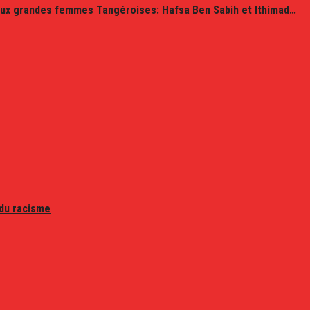
ux grandes femmes Tangéroises: Hafsa Ben Sabih et Ithimad…
 du racisme