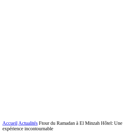
Accueil
Actualités
Ftour du Ramadan à El Minzah Hôtel: Une
expérience incontournable