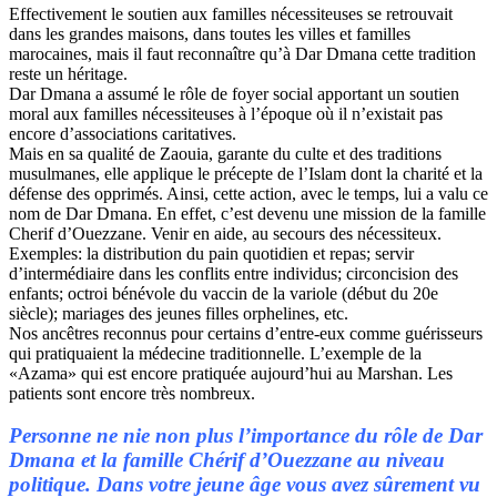
Effectivement le soutien aux familles nécessiteuses se retrouvait
dans les grandes maisons, dans toutes les villes et familles
marocaines, mais il faut reconnaître qu’à Dar Dmana cette tradition
reste un héritage.
Dar Dmana a assumé le rôle de foyer social apportant un soutien
moral aux familles nécessiteuses à l’époque où il n’existait pas
encore d’associations caritatives.
Mais en sa qualité de Zaouia, garante du culte et des traditions
musulmanes, elle applique le précepte de l’Islam dont la charité et la
défense des opprimés. Ainsi, cette action, avec le temps, lui a valu ce
nom de Dar Dmana. En effet, c’est devenu une mission de la famille
Cherif d’Ouezzane. Venir en aide, au secours des nécessiteux.
Exemples: la distribution du pain quotidien et repas; servir
d’intermédiaire dans les conflits entre individus; circoncision des
enfants; octroi bénévole du vaccin de la variole (début du 20e
siècle); mariages des jeunes filles orphelines, etc.
Nos ancêtres reconnus pour certains d’entre-eux comme guérisseurs
qui pratiquaient la médecine traditionnelle. L’exemple de la
«Azama» qui est encore pratiquée aujourd’hui au Marshan. Les
patients sont encore très nombreux.
Personne ne nie non plus l’importance du rôle de Dar
Dmana et la famille Chérif d’Ouezzane au niveau
politique. Dans votre jeune âge vous avez sûrement vu