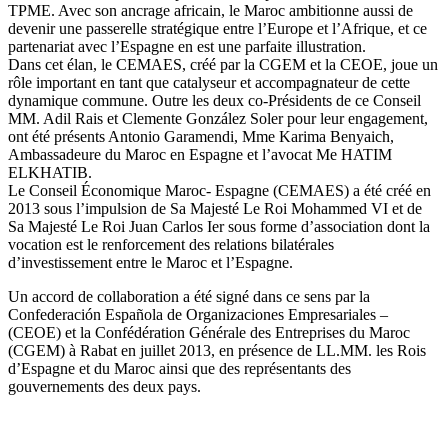
TPME. Avec son ancrage africain, le Maroc ambitionne aussi de
devenir une passerelle stratégique entre l’Europe et l’Afrique, et ce
partenariat avec l’Espagne en est une parfaite illustration.
Dans cet élan, le CEMAES, créé par la CGEM et la CEOE, joue un
rôle important en tant que catalyseur et accompagnateur de cette
dynamique commune. Outre les deux co-Présidents de ce Conseil
MM. Adil Rais et Clemente González Soler pour leur engagement,
ont été présents Antonio Garamendi, Mme Karima Benyaich,
Ambassadeure du Maroc en Espagne et l’avocat Me HATIM
ELKHATIB.
Le Conseil Économique Maroc- Espagne (CEMAES) a été créé en
2013 sous l’impulsion de Sa Majesté Le Roi Mohammed VI et de
Sa Majesté Le Roi Juan Carlos Ier sous forme d’association dont la
vocation est le renforcement des relations bilatérales
d’investissement entre le Maroc et l’Espagne.
Un accord de collaboration a été signé dans ce sens par la
Confederación Española de Organizaciones Empresariales –
(CEOE) et la Confédération Générale des Entreprises du Maroc
(CGEM) à Rabat en juillet 2013, en présence de LL.MM. les Rois
d’Espagne et du Maroc ainsi que des représentants des
gouvernements des deux pays.