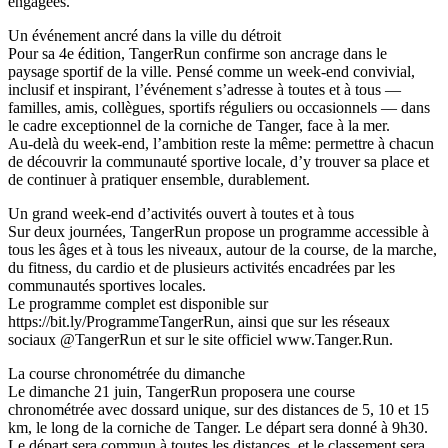
engagées.
Un événement ancré dans la ville du détroit
Pour sa 4e édition, TangerRun confirme son ancrage dans le
paysage sportif de la ville. Pensé comme un week-end convivial,
inclusif et inspirant, l’événement s’adresse à toutes et à tous —
familles, amis, collègues, sportifs réguliers ou occasionnels — dans
le cadre exceptionnel de la corniche de Tanger, face à la mer.
Au-delà du week-end, l’ambition reste la même: permettre à chacun
de découvrir la communauté sportive locale, d’y trouver sa place et
de continuer à pratiquer ensemble, durablement.
Un grand week-end d’activités ouvert à toutes et à tous
Sur deux journées, TangerRun propose un programme accessible à
tous les âges et à tous les niveaux, autour de la course, de la marche,
du fitness, du cardio et de plusieurs activités encadrées par les
communautés sportives locales.
Le programme complet est disponible sur
https://bit.ly/ProgrammeTangerRun, ainsi que sur les réseaux
sociaux @TangerRun et sur le site officiel www.Tanger.Run.
La course chronométrée du dimanche
Le dimanche 21 juin, TangerRun proposera une course
chronométrée avec dossard unique, sur des distances de 5, 10 et 15
km, le long de la corniche de Tanger. Le départ sera donné à 9h30.
Le départ sera commun à toutes les distances, et le classement sera