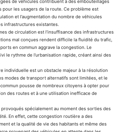
rgées de véhicules contribuent à des embouteillages
s pour les usagers de la route. Ce problème est
ulation et l’augmentation du nombre de véhicules
s infrastructures existantes.
es de circulation est l’insuffisance des infrastructures
tions mal conçues rendent difficile la fluidité du trafic,
nsports en commun aggrave la congestion. Le
i le rythme de l’urbanisation rapide, créant ainsi des
e individuelle est un obstacle majeur à la résolution
des modes de transport alternatifs sont limitées, et le
en commun pousse de nombreux citoyens à opter pour
ion des routes et à une utilisation inefficace de
ages provoqués spécialement au moment des sorties des
été. En effet, cette congestion routière a des
ement et la qualité de vie des habitants et même des
serre provenant des véhicules en attente dans les