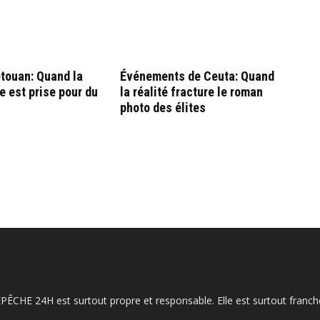
touan: Quand la
Événements de Ceuta: Quand
e est prise pour du
la réalité fracture le roman
photo des élites
ÉPÊCHE 24H est surtout propre et responsable. Elle est surtout franche