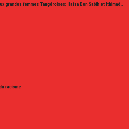
ux grandes femmes Tangéroises: Hafsa Ben Sabih et Ithimad…
 du racisme