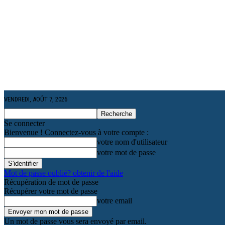
VENDREDI, AOÛT 7, 2026
Se connecter
Bienvenue ! Connectez-vous à votre compte :
votre nom d'utilisateur
votre mot de passe
Mot de passe oublié? obtenir de l'aide
Récupération de mot de passe
Récupérer votre mot de passe
votre email
Un mot de passe vous sera envoyé par email.