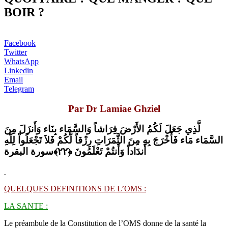
BOIR ?
Facebook
Twitter
WhatsApp
Linkedin
Email
Telegram
Par Dr Lamiae Ghziel
لَّذِي جَعَلَ لَكُمُ الأَرْضَ فِرَاشاً وَالسَّمَاء بِنَاء وَأَنزَلَ مِنَ
السَّمَاء مَاء فَأَخْرَجَ بِهِ مِنَ الثَّمَرَاتِ رِزْقاً لَّكُمْ فَلاَ تَجْعَلُواْ لِلّهِ
أَندَاداً وَأَنتُمْ تَعْلَمُونَ ﴿٢٢﴾سورة البقرة
QUELQUES DEFINITIONS DE L’OMS :
LA SANTE :
Le préambule de la Constitution de l’OMS donne de la santé la