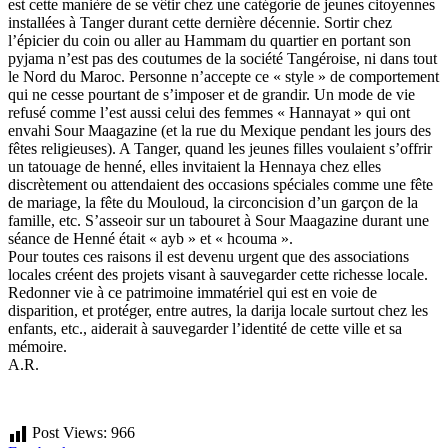
est cette manière de se vêtir chez une catégorie de jeunes citoyennes
installées à Tanger durant cette dernière décennie. Sortir chez
l’épicier du coin ou aller au Hammam du quartier en portant son
pyjama n’est pas des coutumes de la société Tangéroise, ni dans tout
le Nord du Maroc. Personne n’accepte ce « style » de comportement
qui ne cesse pourtant de s’imposer et de grandir. Un mode de vie
refusé comme l’est aussi celui des femmes « Hannayat » qui ont
envahi Sour Maagazine (et la rue du Mexique pendant les jours des
fêtes religieuses). A Tanger, quand les jeunes filles voulaient s’offrir
un tatouage de henné, elles invitaient la Hennaya chez elles
discrètement ou attendaient des occasions spéciales comme une fête
de mariage, la fête du Mouloud, la circoncision d’un garçon de la
famille, etc. S’asseoir sur un tabouret à Sour Maagazine durant une
séance de Henné était « ayb » et « hcouma ».
Pour toutes ces raisons il est devenu urgent que des associations
locales créent des projets visant à sauvegarder cette richesse locale.
Redonner vie à ce patrimoine immatériel qui est en voie de
disparition, et protéger, entre autres, la darija locale surtout chez les
enfants, etc., aiderait à sauvegarder l’identité de cette ville et sa
mémoire.
A.R.
Post Views:
966