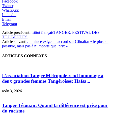
Facebook
Twitter
WhatsApp
Linkedin
Email
Telegram
Article précédent
Institut françaisTANGER: FESTIVAL DES
TOUT-PETITS
Article suivant
Landaluce exige un accord sur Gibraltar « le plus tôt
possible, mais pas à n’importe quel prix »
ARTICLES CONNEXES
L’association Tanger Métropole rend hommage à
deux grandes femmes Tangéroises: Hafsa...
août 3, 2026
Tanger Tétouan: Quand la différence est prise pour
du racisme