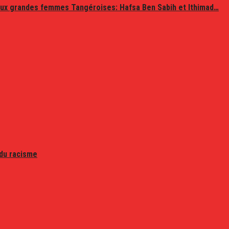
ux grandes femmes Tangéroises: Hafsa Ben Sabih et Ithimad…
 du racisme