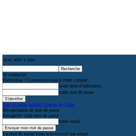
JEUDI, AOÛT 6, 2026
Se connecter
Bienvenue ! Connectez-vous à votre compte :
votre nom d'utilisateur
votre mot de passe
Mot de passe oublié? obtenir de l'aide
Récupération de mot de passe
Récupérer votre mot de passe
votre email
Un mot de passe vous sera envoyé par email.