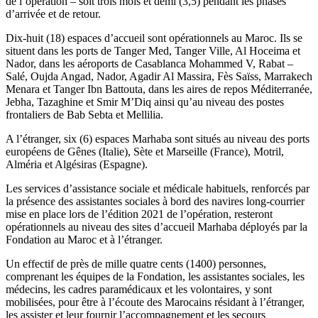
de l’opération – soit trois mois et demi (3,5) pendant les phases
d’arrivée et de retour.
Dix-huit (18) espaces d’accueil sont opérationnels au Maroc. Ils se
situent dans les ports de Tanger Med, Tanger Ville, Al Hoceima et
Nador, dans les aéroports de Casablanca Mohammed V, Rabat –
Salé, Oujda Angad, Nador, Agadir Al Massira, Fès Saïss, Marrakech
Menara et Tanger Ibn Battouta, dans les aires de repos Méditerranée,
Jebha, Tazaghine et Smir M’Diq ainsi qu’au niveau des postes
frontaliers de Bab Sebta et Mellilia.
A l’étranger, six (6) espaces Marhaba sont situés au niveau des ports
européens de Gênes (Italie), Sète et Marseille (France), Motril,
Alméria et Algésiras (Espagne).
Les services d’assistance sociale et médicale habituels, renforcés par
la présence des assistantes sociales à bord des navires long-courrier
mise en place lors de l’édition 2021 de l’opération, resteront
opérationnels au niveau des sites d’accueil Marhaba déployés par la
Fondation au Maroc et à l’étranger.
Un effectif de près de mille quatre cents (1400) personnes,
comprenant les équipes de la Fondation, les assistantes sociales, les
médecins, les cadres paramédicaux et les volontaires, y sont
mobilisées, pour être à l’écoute des Marocains résidant à l’étranger,
les assister et leur fournir l’accompagnement et les secours