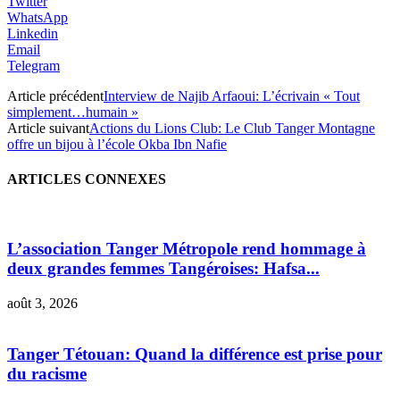
Twitter
WhatsApp
Linkedin
Email
Telegram
Article précédent
Interview de Najib Arfaoui: L’écrivain « Tout
simplement…humain »
Article suivant
Actions du Lions Club: Le Club Tanger Montagne
offre un bijou à l’école Okba Ibn Nafie
ARTICLES CONNEXES
L’association Tanger Métropole rend hommage à
deux grandes femmes Tangéroises: Hafsa...
août 3, 2026
Tanger Tétouan: Quand la différence est prise pour
du racisme