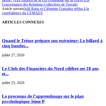
thème: «Les Apports de la Loi Organique sur la Grève à la
Gouvernance des Relations Collectives de Travail»
Article suivant
Adil Raiss et Clémente Gonzalez réélus à la
coprésidence du CEMAES
ARTICLES CONNEXES
Quand le Trésor prépare son exécuteur: Le billard à
cinq bandes...
juillet 27, 2026
Le Club des Financiers du Nord célèbre ses 18 ans
et...
juillet 25, 2026
Le processus de l’apprentissage sur le plan
psychologique 3ème P