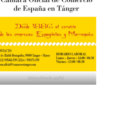
https://cecit.es/fr/