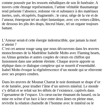
comme poussée par les ressorts métalliques de son lit funéraire. A
travers cette étrange représentation, l’artiste véritable thaumaturge
rend présente l’absence, redonne vie et substance à des matériaux
inertes, usés, récupérés, fragmentés ; le cœur, siège de la vie et de
l’amour, émergeant tel un objet fantastique, avec ces veines-câbles,
de dessous les plis des draps, linceul blanc, tel un organe toujours
battant.
L’Amour serait-il cette énergie indestructible, que jamais la mort
n’atteint ?
C’est cet amour rouge sang que nous découvrons dans les œuvres
monochromes de la Madrilène Isabelle Molto avec Flaming hearts,
ou Almas gemelas et autres couples de cœurs en chiffon qui
fusionnent dans une ardente étreinte. Chaque œuvre apporte sa
réplique dans ce dialogue complexe qui se nourrit d’essentialité.
Isabel Molto évoque la régénérescence d‘un monde qui se réinvente
avec ses propres cendres.
Dans les œuvres de Mounat Charrat le noir dominant se drape d’or
et de lumière, pour irradier l’âme d’un univers minéral. Le monde
s’y défait et se refait sur les débris de l’existence, captivés dans
l’apesanteur de l’espace. Un cœur-racine émanant du hasard, ou la
mise en scène d’un face à face entre deux âmes en pleine mue,
revivifie la relation charnelle de l’homme avec le minéral ou le